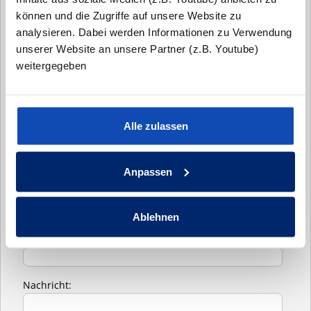
- Tim Seck
können und die Zugriffe auf unsere Website zu
analysieren. Dabei werden Informationen zu Verwendung
Anrede:*
unserer Website an unsere Partner (z.B. Youtube)
weitergegeben
Vorname:
Alle zulassen
Nachname:*
Anpassen
Email:*
Ablehnen
Telefonnummer:*
Nachricht: