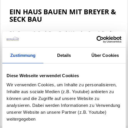
EIN HAUS BAUEN MIT BREYER &
SECK BAU
Die Breyer & Seck Bau GmbH ist der Spezialist für
individuelle und massiv gebaute Häuser im
Großraum Hamburg und Umgebung.
Als inhabergeführtes Unternehmen liegt uns der
Zustimmung
Details
Über Cookies
persönliche Kontakt zu unseren Kunden am
Herzen. Eine enge Zusammenarbeit bildet das
Fundament für Ihr erfolgreiches Bauprojekt. Hier
Diese Webseite verwendet Cookies
sehen Sie eines unserer Referenzhäuser und
Wir verwenden Cookies, um Inhalte zu personalisieren,
können sich anhand der Bilder selbst von der
Inhalte aus soziale Medien (z.B. Youtube) anbieten zu
Qualität unserer Leistungen überzeugen.
können und die Zugriffe auf unsere Website zu
analysieren. Dabei werden Informationen zu Verwendung
Hausbau ist und bleibt Vertrauenssache!
unserer Website an unsere Partner (z.B. Youtube)
weitergegeben