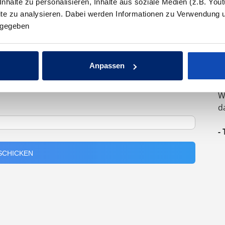
halte zu personalisieren, Inhalte aus soziale Medien (z.B. You
site zu analysieren. Dabei werden Informationen zu Verwendung 
ergegeben
"
G
z
Anpassen
I
eingeladen werden
W
d
-