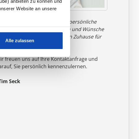
tube) anbieten zu können und
unserer Website an unsere
Nur durch Austausch und das persönliche
espräch können wir Ihre Ideen und Wünsche
u einem anfassbaren, massiven Zuhause für
Alle zulassen
hre Familie werden lassen."
ir freuen uns auf Ihre Kontaktanfrage und
arauf, Sie persönlich kennenzulernen.
 Tim Seck