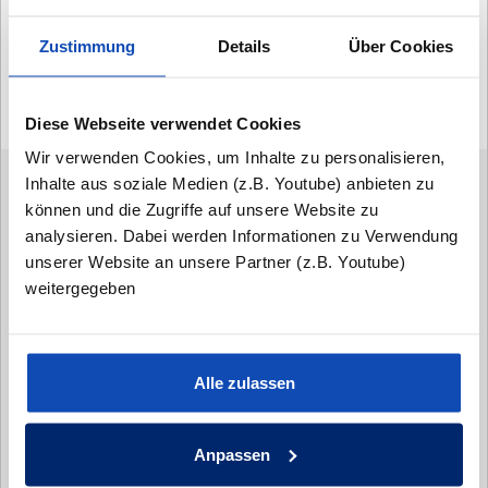
können sich anhand der Bilder selbst von der
Qualität unserer Leistungen überzeugen.
Zustimmung
Details
Über Cookies
Hausbau ist und bleibt Vertrauenssache!
Diese Webseite verwendet Cookies
Wir verwenden Cookies, um Inhalte zu personalisieren,
Inhalte aus soziale Medien (z.B. Youtube) anbieten zu
JETZT KONTAKT
können und die Zugriffe auf unsere Website zu
AUFNEHMEN
analysieren. Dabei werden Informationen zu Verwendung
unserer Website an unsere Partner (z.B. Youtube)
weitergegeben
Alle zulassen
Anpassen