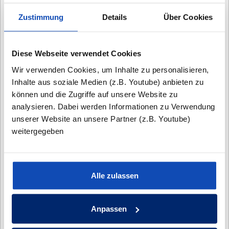
Zustimmung
Details
Über Cookies
Diese Webseite verwendet Cookies
Wir verwenden Cookies, um Inhalte zu personalisieren,
Inhalte aus soziale Medien (z.B. Youtube) anbieten zu
HAMBURG - FUHLSBÜTTEL, RÖNTGENSTRASSE
können und die Zugriffe auf unsere Website zu
analysieren. Dabei werden Informationen zu Verwendung
Ein Mehrfamilienhaus
unserer Website an unsere Partner (z.B. Youtube)
weitergegeben
HAMBURG - BLANKENESE OLE HOOP
Ein exklusives Mehrfamilienhaus mit Stil
Alle zulassen
Anpassen
HAMBURG - NIENDORF, JOACHIM-MÄHL-
STRASSE