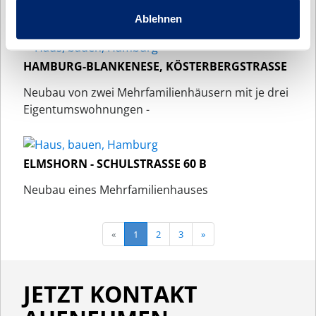
Ein 4-Familienhaus mit einer Klinker- / Putzfassade
Ablehnen
HAMBURG-BLANKENESE, KÖSTERBERGSTRASSE
Neubau von zwei Mehrfamilienhäusern mit je drei
Eigentumswohnungen -
ELMSHORN - SCHULSTRASSE 60 B
Neubau eines Mehrfamilienhauses
«
1
2
3
»
JETZT KONTAKT