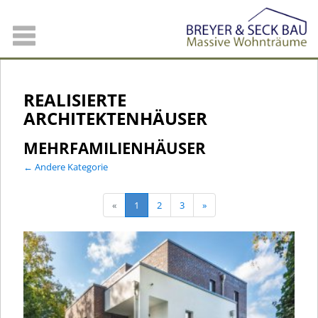
REALISIERTE
ARCHITEKTENHÄUSER
MEHRFAMILIEN​HÄUSER
← Andere Kategorie
«
1
2
3
»