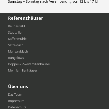
Samstag + Sonntag nach Vereinbarung von 12 bis 17 Uhr
Referenzhäuser
Bauhausstil
Stadtvillen
Kaffeemühle
Satteldach
Mansarddach
Bungalows
Doppel- / Zweifamilienhäuser
Mehrfamilien​häuser
Über uns
Das Team
Impressum
Datenschutz