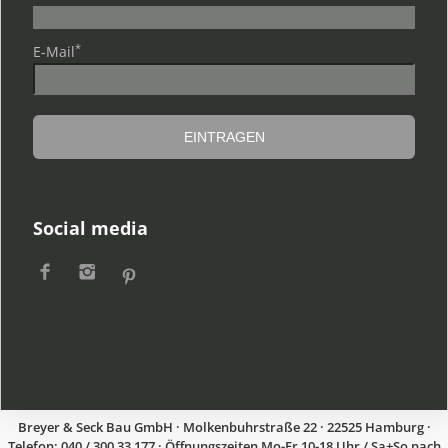
*
E-Mail
Social media
Breyer & Seck Bau GmbH · Molkenbuhrstraße 22 · 22525 Hamburg ·
Telefon: 040 / 300 33 177 · Öffnungszeiten Mo-Fr 10-18 Uhr / Sa+So nach