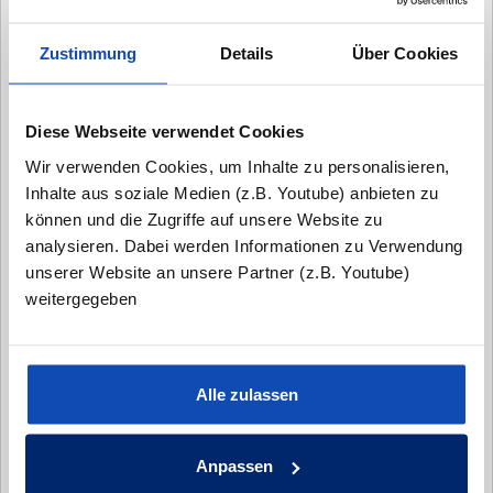
Zustimmung
Details
Über Cookies
Diese Webseite verwendet Cookies
Wir verwenden Cookies, um Inhalte zu personalisieren,
"Nur durch Austausch und das persönliche
Inhalte aus soziale Medien (z.B. Youtube) anbieten zu
Gespräch können wir Ihre Ideen und Wünsche zu
können und die Zugriffe auf unsere Website zu
einem anfassbaren, massiven Zuhause für Ihre
analysieren. Dabei werden Informationen zu Verwendung
Familie werden lassen."
unserer Website an unsere Partner (z.B. Youtube)
weitergegeben
Wir freuen uns auf Ihre Kontaktanfrage und
darauf, Sie persönlich kennenzulernen.
- Tim Seck
Alle zulassen
Anrede:*
Anpassen