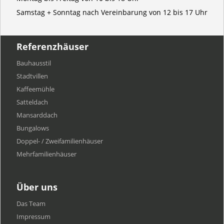
Samstag + Sonntag nach Vereinbarung von 12 bis 17 Uhr
Referenzhäuser
Bauhausstil
Stadtvillen
Kaffeemühle
Satteldach
Mansarddach
Bungalows
Doppel- / Zweifamilienhäuser
Mehrfamilien​häuser
Über uns
Das Team
Impressum