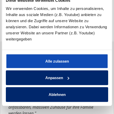
Diese Webseite verwendet Cookies
sehen Sie eines unserer Referenzhäuser und
können sich anhand der Bilder selbst von der
Wir verwenden Cookies, um Inhalte zu personalisieren,
Qualität unserer Leistungen überzeugen.
Inhalte aus soziale Medien (z.B. Youtube) anbieten zu
können und die Zugriffe auf unsere Website zu
Hausbau ist und bleibt Vertrauenssache!
analysieren. Dabei werden Informationen zu Verwendung
unserer Website an unsere Partner (z.B. Youtube)
weitergegeben
JETZT KONTAKT
AUFNEHMEN
Alle zulassen
Anpassen
"Nur durch Austausch und das persönliche Gespräch
Ablehnen
können wir Ihre Ideen und Wünsche zu einem
anfassbaren, massiven Zuhause für Ihre Familie
werden lassen."