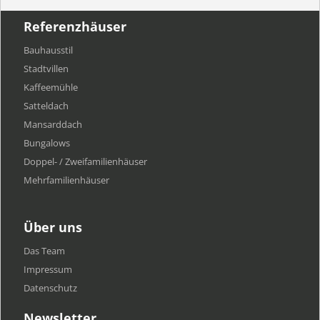
Referenzhäuser
Bauhausstil
Stadtvillen
Kaffeemühle
Satteldach
Mansarddach
Bungalows
Doppel- / Zweifamilienhäuser
Mehrfamilien​häuser
Über uns
Das Team
Impressum
Datenschutz
Newsletter