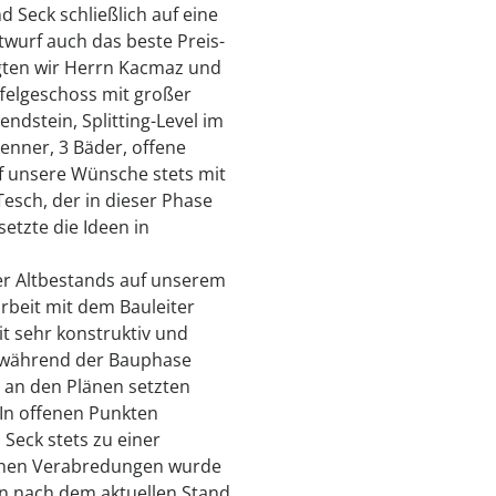
 Seck schließlich auf eine
wurf auch das beste Preis-
ngten wir Herrn Kacmaz und
ffelgeschoss mit großer
ndstein, Splitting-Level im
nner, 3 Bäder, offene
f unsere Wünsche stets mit
esch, der in dieser Phase
etzte die Ideen in
er Altbestands auf unserem
beit mit dem Bauleiter
t sehr konstruktiv und
h während der Bauphase
an den Plänen setzten
In offenen Punkten
Seck stets zu einer
lichen Verabredungen wurde
den nach dem aktuellen Stand