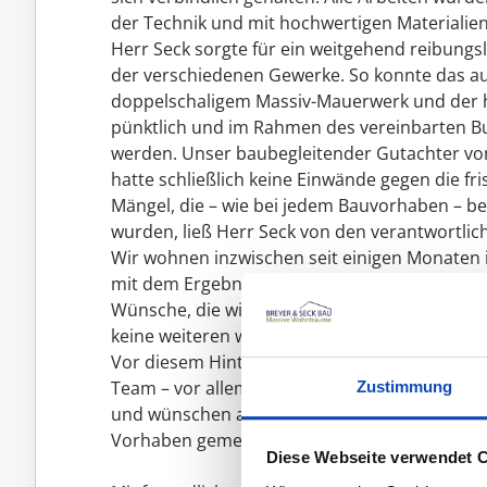
der Technik und mit hochwertigen Materialie
Herr Seck sorgte für ein weitgehend reibun
der verschiedenen Gewerke. So konnte das a
doppelschaligem Massiv-Mauerwerk und der 
pünktlich und im Rahmen des vereinbarten Bud
werden. Unser baubegleitender Gutachter 
hatte schließlich keine Einwände gegen die f
Mängel, die – wie bei jedem Bauvorhaben – be
wurden, ließ Herr Seck von den verantwortli
Wir wohnen inzwischen seit einigen Monaten
mit dem Ergebnis nach wie vor sehr zufrieden.
Wünsche, die wir in das Vorhaben eingebrach
keine weiteren wesentlichen Mängel aufgetret
Vor diesem Hintergrund möchten wir uns bei
Team – vor allem Herrn Kacmaz und Herrn Te
Zustimmung
und wünschen anderen Bauherren viel Erfolg 
Vorhaben gemeinsam mit Breyer und Seck.
Diese Webseite verwendet 