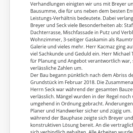
Verhandlungen einigten wir uns mit Breyer und
Bausumme, die für uns neben dem besten Ent
Leistungs-Verhältnis bedeutete. Dabei verla
Breyer und Seck viele Besonderheiten ab: Sta
Dachterrasse, Mischfassade in Putz und Verble
Wohnzimmer, 3-seitiger Gaskamin als Raumtre
Galerie und vieles mehr. Herr Kacmaz ging au
viel Sachkunde und Geduld ein. Herr Michael T
für Planung und Angebot verantwortlich war, s
verlässliche Zahlen um.
Der Bau begann pünktlich nach dem Abriss d
Grundstück im Februar 2018. Die Zusammenar
Herrn Seck war während der gesamten Bauzei
verlässlich. Mängel wurden in der Regel noc
umgehend in Ordnung gebracht. Änderungen 
Planer und Handwerker sicher und zügig um. 
während der Bauphase zeigte sich Breyer und 
konstruktiven Lösung bereit. An die vertrag
sich verbindlich gehalten. Alle Arbeiten wur