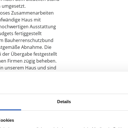
n umgesetzt.
gsloses Zusammenarbeiten
ufwändige Haus mit
hochwertigen Ausstattung
gets fertiggestellt
vom Bauherrenschutzbund
ristgemäße Abnahme. Die
i der Übergabe festgestellt
chen Firmen zügig beheben.
 in unserem Haus und sind
 Das Haus erfüllt alle
t haben und bis dato sind
en.
 Herrn Seck und seinem
sch – herzlich bedanken
Details
bei der Umsetzung ihrer
Cookies