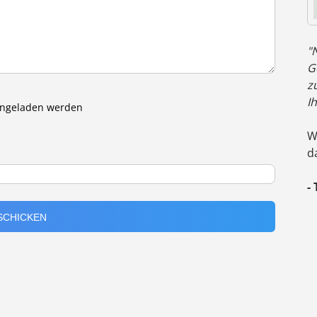
"
G
z
I
eingeladen werden
W
d
-