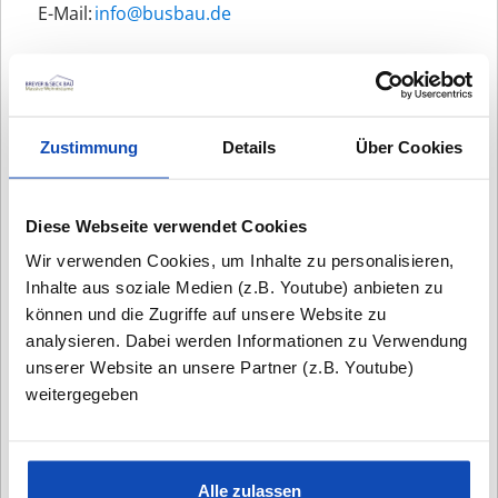
E-Mail:
ed.uabsub@ofni
Öffnungszeiten
Montag bis Freitag von 10 bis 18 Uhr
Samstag + Sonntag nach Vereinbarung von 12 bis
17 Uhr
Zustimmung
Details
Über Cookies
Diese Webseite verwendet Cookies
Wir verwenden Cookies, um Inhalte zu personalisieren,
Inhalte aus soziale Medien (z.B. Youtube) anbieten zu
können und die Zugriffe auf unsere Website zu
analysieren. Dabei werden Informationen zu Verwendung
unserer Website an unsere Partner (z.B. Youtube)
weitergegeben
ARCHITEKTURBÜRO SCHNELSEN
Alle zulassen