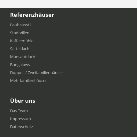
Referenzhäuser
Bauhausstil
Stadtvillen
Kaffeemühle
Satteldach
Mansarddach
Bungalows
Doppel- / Zweifamilienhäuser
Mehrfamilien​häuser
Über uns
Das Team
Impressum
Datenschutz