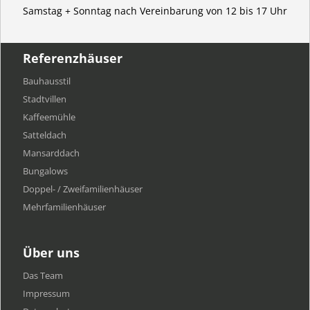
Samstag + Sonntag nach Vereinbarung von 12 bis 17 Uhr
Referenzhäuser
Bauhausstil
Stadtvillen
Kaffeemühle
Satteldach
Mansarddach
Bungalows
Doppel- / Zweifamilienhäuser
Mehrfamilien​häuser
Über uns
Das Team
Impressum