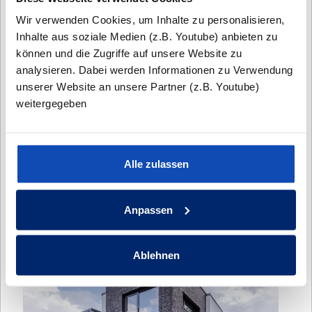
ARCHITEKTURBÜRO SCHNELSEN
Wir verwenden Cookies, um Inhalte zu personalisieren,
Inhalte aus soziale Medien (z.B. Youtube) anbieten zu
Herzog-Alf-Weg 39b
können und die Zugriffe auf unsere Website zu
22457 Hamburg
analysieren. Dabei werden Informationen zu Verwendung
unserer Website an unsere Partner (z.B. Youtube)
Tel.:
040 / 300 331 77
weitergegeben
Planungstermin nach Vereinbarung
Alle zulassen
Anpassen
Ablehnen