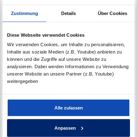
Tel.:
040 / 300 331 77
Zustimmung
Details
Über Cookies
E-Mail:
ed.uabsub@ofni
Öffnungszeiten
Diese Webseite verwendet Cookies
Montag bis Freitag von 10 bis 18 Uhr
Wir verwenden Cookies, um Inhalte zu personalisieren,
Samstag + Sonntag nach Vereinbarung von 12 bis
Inhalte aus soziale Medien (z.B. Youtube) anbieten zu
17 Uhr
können und die Zugriffe auf unsere Website zu
analysieren. Dabei werden Informationen zu Verwendung
unserer Website an unsere Partner (z.B. Youtube)
weitergegeben
Alle zulassen
Anpassen