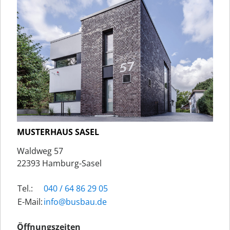
MUSTERHAUS SASEL
Waldweg 57
22393 Hamburg-Sasel
Tel.:
040 / 64 86 29 05
E-Mail:
ed.uabsub@ofni
Öffnungszeiten