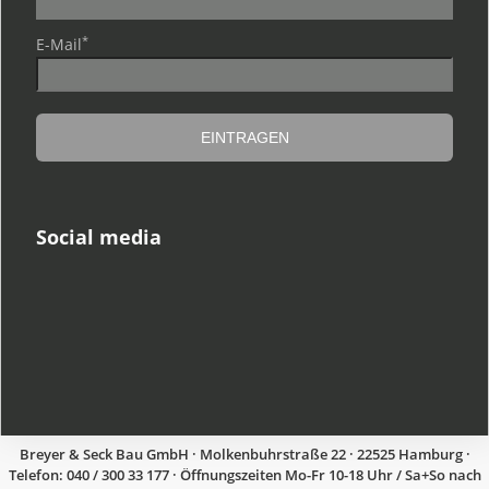
*
E-Mail
Social media
Breyer & Seck Bau GmbH · Molkenbuhrstraße 22 · 22525 Hamburg ·
Telefon: 040 / 300 33 177 · Öffnungszeiten Mo-Fr 10-18 Uhr / Sa+So nach