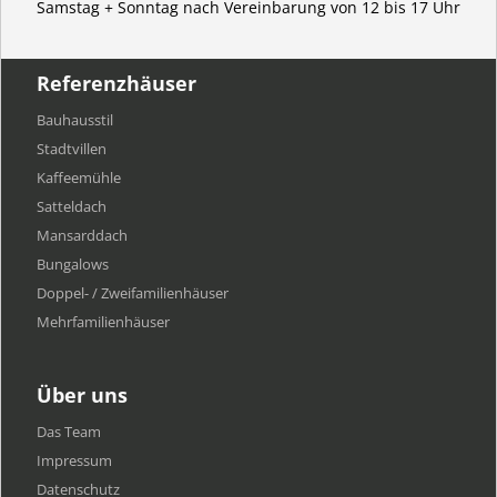
Samstag + Sonntag nach Vereinbarung von 12 bis 17 Uhr
Referenzhäuser
Bauhausstil
Stadtvillen
Kaffeemühle
Satteldach
Mansarddach
Bungalows
Doppel- / Zweifamilienhäuser
Mehrfamilien​häuser
Über uns
Das Team
Impressum
Datenschutz