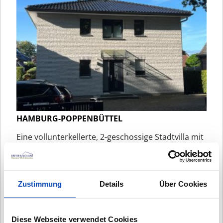
HAMBURG-POPPENBÜTTEL
Eine vollunterkellerte, 2-geschossige Stadtvilla mit
2 Wohnungen...
Zustimmung
Details
Über Cookies
RELLINGEN - HOHLE STRASSE
Ein 2-Familienhaus mit separatem Eingang für die
Obergeschosswohnung
Diese Webseite verwendet Cookies