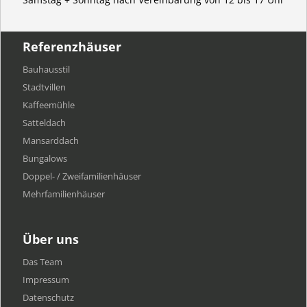
Referenzhäuser
Bauhausstil
Stadtvillen
Kaffeemühle
Satteldach
Mansarddach
Bungalows
Doppel- / Zweifamilienhäuser
Mehrfamilien​häuser
Über uns
Das Team
Impressum
Datenschutz