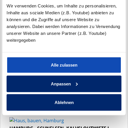
Doppelhaus mit Wechselfassade
Wir verwenden Cookies, um Inhalte zu personalisieren,
Inhalte aus soziale Medien (z.B. Youtube) anbieten zu
können und die Zugriffe auf unsere Website zu
HAMBURG - NIENDORF, STEENDAMMSWISCH DH
analysieren. Dabei werden Informationen zu Verwendung
unserer Website an unsere Partner (z.B. Youtube)
Ein Doppelhaus im toskanischen Stil mit
weitergegeben
Putzfassade.
HAMBURG-RISSEN, HEXENTWIETE
Alle zulassen
Ein modernes Doppelhaus im toskanischen Stil
Anpassen
ELLERBEK - ELLERBUSCH
Ablehnen
Ein Doppelhaus mit Satteldach und Gauben