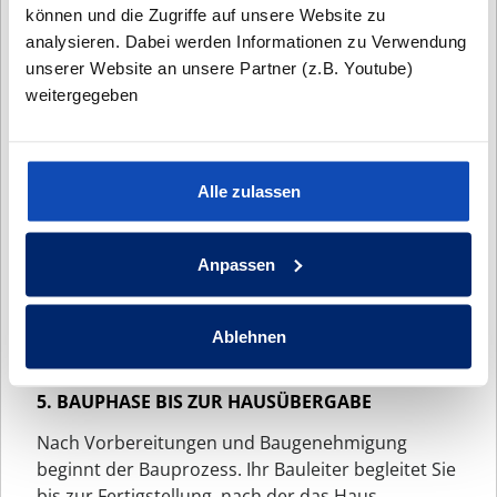
können und die Zugriffe auf unsere Website zu
wir ein verbindliches Festpreisangebot, welches
analysieren. Dabei werden Informationen zu Verwendung
alle Kosten umfasst. Zudem informieren wir Sie
unserer Website an unsere Partner (z.B. Youtube)
auf Wunsch über die anfallenden
weitergegeben
Baunebenkosten.
4. WERKVERTRAG & BAUVORBEREITUNG
Nach Klärung aller Fragen wird der Werksvertrag
Alle zulassen
unterzeichnet. Anschließend bereiten unsere
Architekten den Bauantrag vor. In einem
Anpassen
Bauvorbereitungsgespräch lernen Sie Ihren
Bauleiter kennen und beginnen mit der
Bemusterung der Materialien. Anschließend wird
Ablehnen
der Ausführungsplan erstellt.
5. BAUPHASE BIS ZUR HAUSÜBERGABE
Nach Vorbereitungen und Baugenehmigung
beginnt der Bauprozess. Ihr Bauleiter begleitet Sie
bis zur Fertigstellung, nach der das Haus