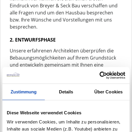
Eindruck von Breyer & Seck Bau verschaffen und
alle Fragen rund um den Hausbau besprechen
bzw. Ihre Wünsche und Vorstellungen mit uns
besprechen.
2. ENTWURFSPHASE
Unsere erfahrenen Architekten überprüfen die
Bebauungsmöglichkeiten auf Ihrem Grundstück
und entwickeln gemeinsam mit Ihnen eine
maßgeschneiderte Grundrissplanung. Dieses
umfasst sowohl Ihre Vorstellungen und Wünsche
als auch die technischen und örtlichen
Zustimmung
Details
Über Cookies
Bedingungen.
3. ANGEBOTSPHASE & 3D VISUALISIERUNG
Diese Webseite verwendet Cookies
Ihre Entwurfspläne werden in eine realistische 3D-
Wir verwenden Cookies, um Inhalte zu personalisieren,
Visualisierung umgesetzt. Basierend darauf und
Inhalte aus soziale Medien (z.B. Youtube) anbieten zu
auf einer detaillierten Baubeschreibung erstellen