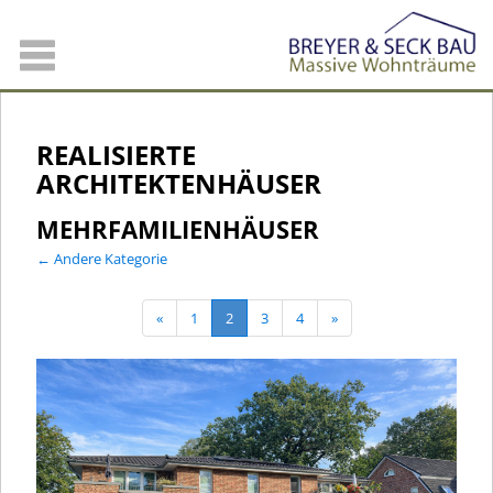
REALISIERTE
ARCHITEKTENHÄUSER
MEHRFAMILIEN​HÄUSER
← Andere Kategorie
«
1
2
3
4
»