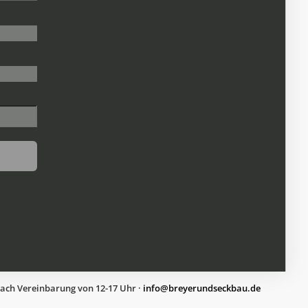
nach Vereinbarung von 12-17 Uhr ·
ed.uabkcesdnureyerb@ofni