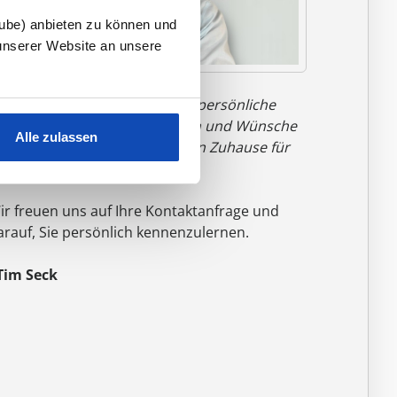
tube) anbieten zu können und
unserer Website an unsere
Nur durch Austausch und das persönliche
espräch können wir Ihre Ideen und Wünsche
Alle zulassen
u einem anfassbaren, massiven Zuhause für
hre Familie werden lassen."
ir freuen uns auf Ihre Kontaktanfrage und
arauf, Sie persönlich kennenzulernen.
 Tim Seck