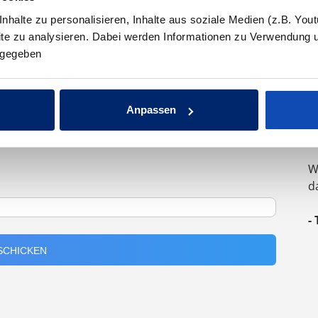
halte zu personalisieren, Inhalte aus soziale Medien (z.B. You
site zu analysieren. Dabei werden Informationen zu Verwendung 
ergegeben
"
G
Anpassen
z
I
eingeladen werden
W
d
-