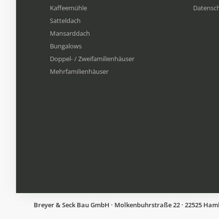
Kaffeemühle
Datensc
Satteldach
Mansarddach
Bungalows
Doppel- / Zweifamilienhäuser
Mehrfamilien​häuser
Breyer & Seck Bau GmbH · Molkenbuhrstraße 22 · 22525 Hambur