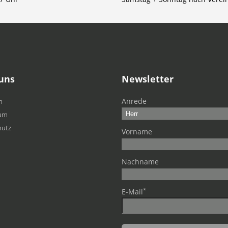
uns
Newsletter
Anrede
m
um
hutz
Vorname
Nachname
*
E-Mail