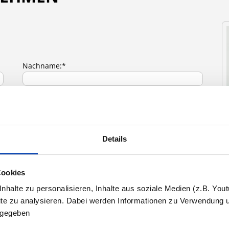
Nachname:*
Telefonnummer:*
Details
Cookies
"
halte zu personalisieren, Inhalte aus soziale Medien (z.B. You
G
site zu analysieren. Dabei werden Informationen zu Verwendung 
z
ergegeben
I
eingeladen werden