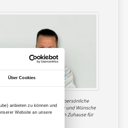
Über Cookies
Nur durch Austausch und das persönliche
tube) anbieten zu können und
espräch können wir Ihre Ideen und Wünsche
unserer Website an unsere
u einem anfassbaren, massiven Zuhause für
hre Familie werden lassen."