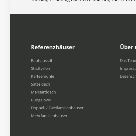
Referenzhäuser
Über 
Bauhausstil
Das Tea
Stadtvillen
Impress
Kaffeemühle
Datensc
Satteldach
Mansarddach
Bungalows
Doppel- / Zweifamilienhäuser
Mehrfamilien​häuser