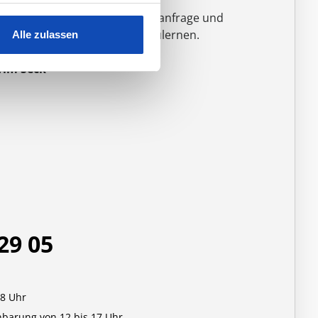
ir freuen uns auf Ihre Kontaktanfrage und
arauf, Sie persönlich kennenzulernen.
Alle zulassen
 Tim Seck
29 05
18 Uhr
nbarung von 12 bis 17 Uhr