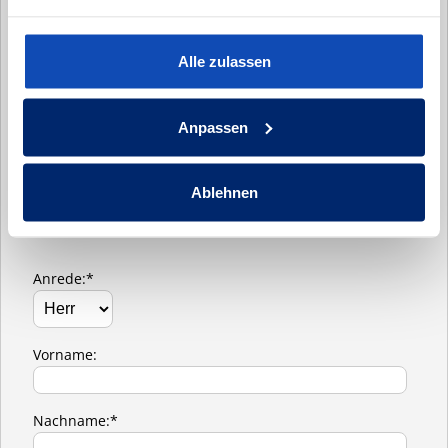
"Nur durch Austausch und das persönliche
Gespräch können wir Ihre Ideen und Wünsche zu
Alle zulassen
einem anfassbaren, massiven Zuhause für Ihre
Familie werden lassen."
Anpassen
Wir freuen uns auf Ihre Kontaktanfrage und
darauf, Sie persönlich kennenzulernen.
Ablehnen
- Tim Seck
Anrede:*
Vorname:
Nachname:*