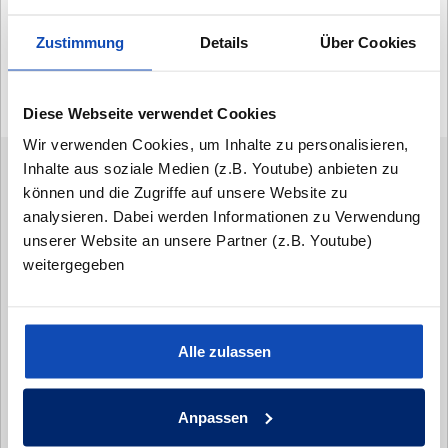
können sich anhand der Bilder selbst von der
Qualität unserer Leistungen überzeugen.
Zustimmung
Details
Über Cookies
Hausbau ist und bleibt Vertrauenssache!
Diese Webseite verwendet Cookies
Wir verwenden Cookies, um Inhalte zu personalisieren,
Inhalte aus soziale Medien (z.B. Youtube) anbieten zu
JETZT KONTAKT
können und die Zugriffe auf unsere Website zu
AUFNEHMEN
analysieren. Dabei werden Informationen zu Verwendung
unserer Website an unsere Partner (z.B. Youtube)
weitergegeben
Alle zulassen
Anpassen