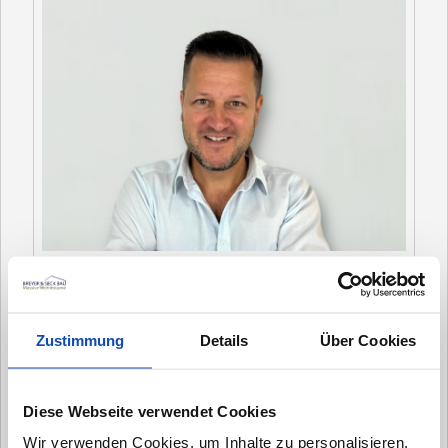
"Nur durch Austausch und das persönliche
Gespräch können wir Ihre Ideen und Wünsche zu
Zustimmung
Details
Über Cookies
einem anfassbaren, massiven Zuhause für Ihre
Familie werden lassen."
Diese Webseite verwendet Cookies
Wir freuen uns auf Ihre Kontaktanfrage und
darauf, Sie persönlich kennenzulernen.
Wir verwenden Cookies, um Inhalte zu personalisieren,