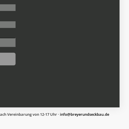
nach Vereinbarung von 12-17 Uhr ·
ed.uabkcesdnureyerb@ofni