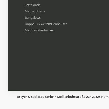
Satteldach
Mansarddach
Bungalows
Doppel- / Zweifamilienhäuser
Mehrfamilien​häuser
Breyer & Seck Bau GmbH · Molkenbuhrstraße 22 · 22525 Hambur