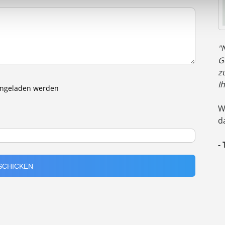
"
G
z
I
eingeladen werden
W
d
-