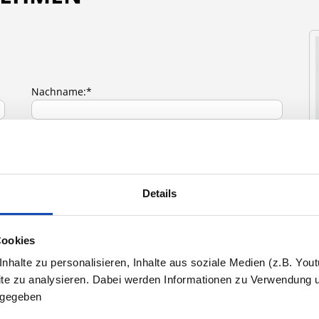
Nachname:*
Telefonnummer:*
Details
Cookies
"
halte zu personalisieren, Inhalte aus soziale Medien (z.B. You
G
site zu analysieren. Dabei werden Informationen zu Verwendung 
z
ergegeben
I
eingeladen werden