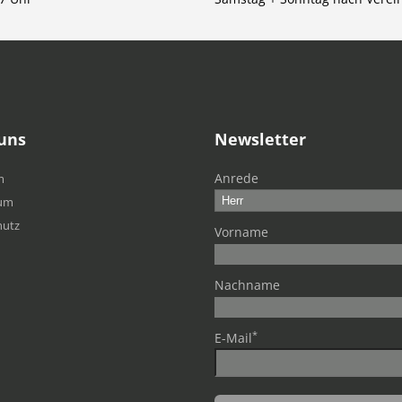
uns
Newsletter
Anrede
m
um
hutz
Vorname
Nachname
*
E-Mail