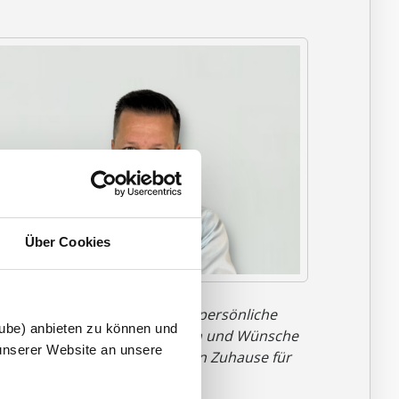
Über Cookies
Nur durch Austausch und das persönliche
tube) anbieten zu können und
espräch können wir Ihre Ideen und Wünsche
unserer Website an unsere
u einem anfassbaren, massiven Zuhause für
hre Familie werden lassen."