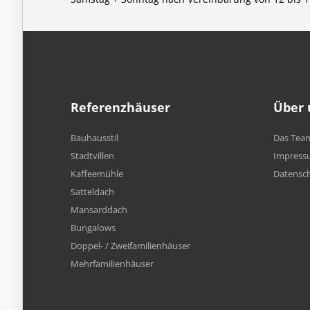
Referenzhäuser
Über 
Bauhausstil
Das Tea
Stadtvillen
Impress
Kaffeemühle
Datensc
Satteldach
Mansarddach
Bungalows
Doppel- / Zweifamilienhäuser
Mehrfamilien​häuser