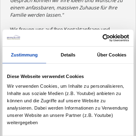
Gespräch können wir Ihre Ideen und Wünsche zu
einem anfassbaren, massiven Zuhause für Ihre
Familie werden lassen."
Wir freuen uns auf Ihre Kontaktanfrage und
darauf, Sie persönlich kennenzulernen.
- Tim Seck
Zustimmung
Details
Über Cookies
Anrede:*
Diese Webseite verwendet Cookies
Wir verwenden Cookies, um Inhalte zu personalisieren,
Inhalte aus soziale Medien (z.B. Youtube) anbieten zu
Vorname:
können und die Zugriffe auf unsere Website zu
analysieren. Dabei werden Informationen zu Verwendung
unserer Website an unsere Partner (z.B. Youtube)
Nachname:*
weitergegeben
Email:*