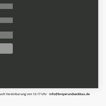
nach Vereinbarung von 12-17 Uhr ·
ed.uabkcesdnureyerb@ofni