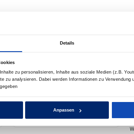
Details
NEHMEN
Cookies
halte zu personalisieren, Inhalte aus soziale Medien (z.B. You
site zu analysieren. Dabei werden Informationen zu Verwendung 
ergegeben
"
Nachname:*
G
z
Anpassen
I
Telefonnummer:*
W