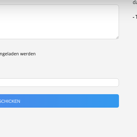
d
-
eingeladen werden