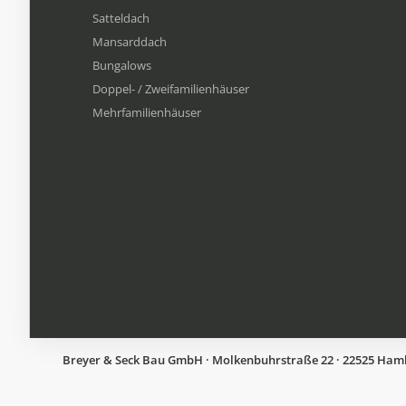
Satteldach
Mansarddach
Bungalows
Doppel- / Zweifamilienhäuser
Mehrfamilien​häuser
Breyer & Seck Bau GmbH · Molkenbuhrstraße 22 · 22525 Hambur